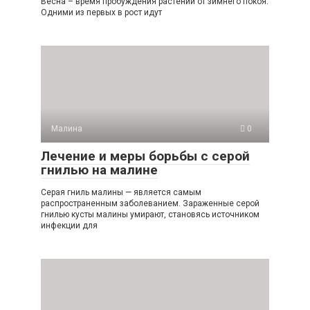
Весна – время пробуждения растений от зимнего покоя.
Одними из первых в рост идут
Малина
0
Лечение и меры борьбы с серой
гнилью на малине
Серая гниль малины — является самым
распространенным заболеванием. Зараженные серой
гнилью кусты малины умирают, становясь источником
инфекции для